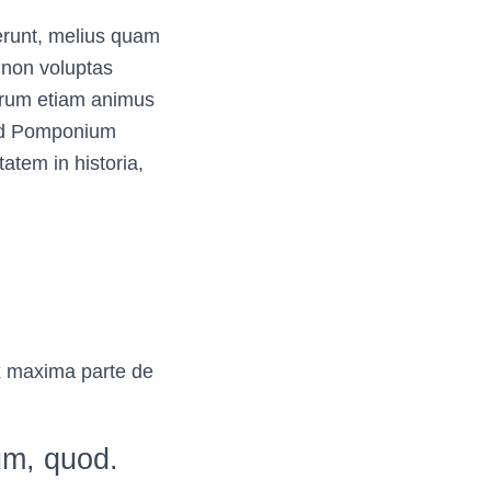
aerunt, melius quam
 non voluptas
verum etiam animus
 ad Pomponium
tem in historia,
x maxima parte de
um, quod.