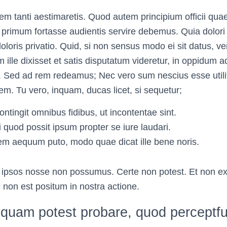
tem tanti aestimaretis. Quod autem principium officii qu
primum fortasse audientis servire debemus. Quia dolori
doloris privatio. Quid, si non sensus modo ei sit datus, 
ille dixisset et satis disputatum videretur, in oppidum
Sed ad rem redeamus; Nec vero sum nescius esse utilita
m. Tu vero, inquam, ducas licet, si sequetur;
tingit omnibus fidibus, ut incontentae sint.
si quod possit ipsum propter se iure laudari.
em aequum puto, modo quae dicat ille bene noris.
t ipsos nosse non possumus. Certe non potest. Et non e
 non est positum in nostra actione.
squam potest probare, quod perceptf