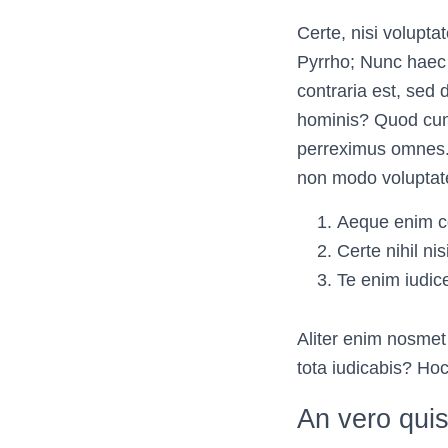
Certe, nisi volupta
Pyrrho; Nunc haec 
contraria est, sed 
hominis? Quod cum 
perreximus omnes. 
non modo voluptate
Aeque enim con
Certe nihil ni
Te enim iudic
Aliter enim nosme
tota iudicabis? Hoc
An vero qui