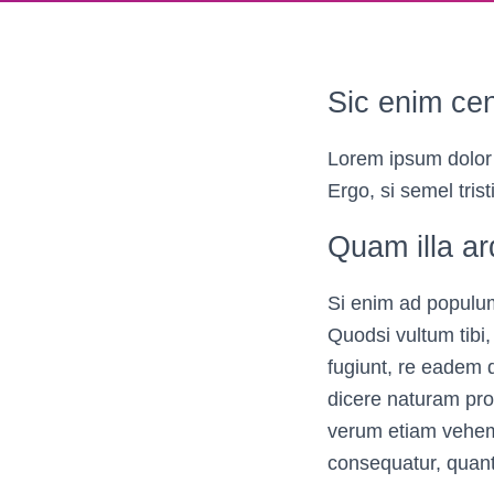
Sic enim cen
Lorem ipsum dolor 
Ergo, si semel trist
Quam illa ar
Si enim ad populum
Quodsi vultum tibi,
fugiunt, re eadem d
dicere naturam pr
verum etiam vehem
consequatur, quan