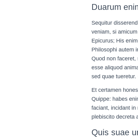
Duarum enim 
Sequitur disserendi
veniam, si amicum 
Epicurus; His enim
Philosophi autem i
Quod non faceret, s
esse aliquod anima
sed quae tueretur.
Et certamen honestu
Quippe: habes enim
faciant, incidant 
plebiscito decreta 
Quis suae u