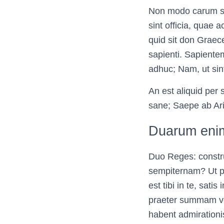
Non modo carum si
sint officia, quae
quid sit don Graec
sapienti. Sapientem
adhuc; Nam, ut sint
An est aliquid per 
sane; Saepe ab Aris
Duarum enim 
Duo Reges: constru
sempiternam? Ut pla
est tibi in te, sati
praeter summam vol
habent admirationi