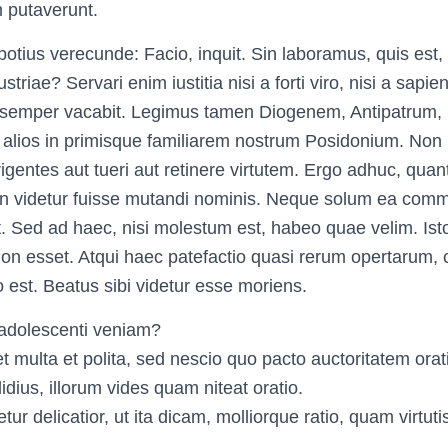
m putaverunt.
 potius verecunde: Facio, inquit. Sin laboramus, quis est,
riae? Servari enim iustitia nisi a forti viro, nisi a sapie
s semper vacabit. Legimus tamen Diogenem, Antipatrum
alios in primisque familiarem nostrum Posidonium. Non ig
rigentes aut tueri aut retinere virtutem. Ergo adhuc, qu
on videtur fuisse mutandi nominis. Neque solum ea com
t. Sed ad haec, nisi molestum est, habeo quae velim. Ist
on esset. Atqui haec patefactio quasi rerum opertarum,
tio est. Beatus sibi videtur esse moriens.
 adolescenti veniam?
t multa et polita, sed nescio quo pacto auctoritatem orat
dius, illorum vides quam niteat oratio.
tur delicatior, ut ita dicam, molliorque ratio, quam virtuti