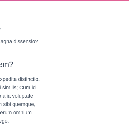
.
 magna dissensio?
dem?
pedita distinctio.
 similis; Cum id
 alia voluptate
m sibi quemque,
 rerum omnium
ego.