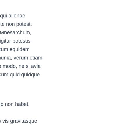
 qui alienae
nte non potest.
, Mnesarchum,
itur potestis
antum equidem
munia, verum etiam
o modo, ne si avia
 cum quid quidque
io non habet.
s vis gravitasque