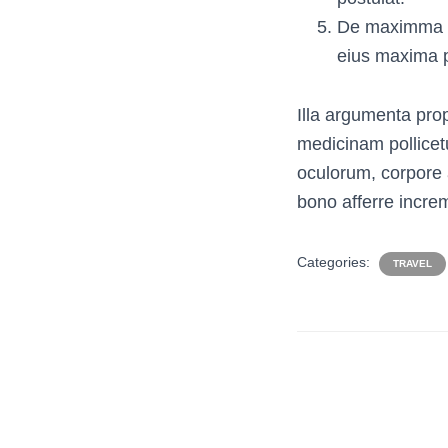
De maximma a
eius maxima pa
Illa argumenta pr
medicinam pollicetur
oculorum, corpore 
bono afferre incr
Categories:
TRAVEL