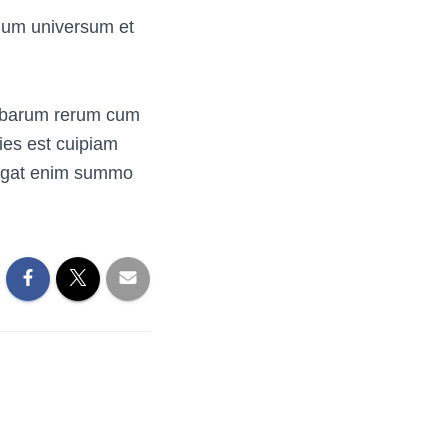
um universum et
ambarum rerum cum
cies est cuipiam
Negat enim summo