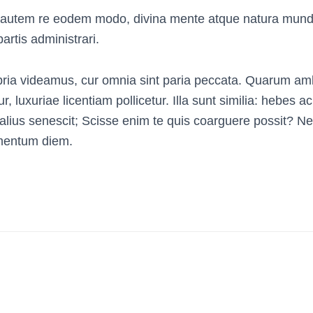
utem re eodem modo, divina mente atque natura mund
rtis administrari.
opria videamus, cur omnia sint paria peccata. Quarum 
, luxuriae licentiam pollicetur. Illa sunt similia: hebes a
alius senescit; Scisse enim te quis coarguere possit? 
ementum diem.