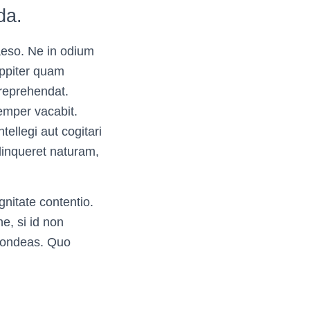
da.
uaeso. Ne in odium
uppiter quam
 reprehendat.
semper vacabit.
ellegi aut cogitari
linqueret naturam,
gnitate contentio.
e, si id non
spondeas. Quo