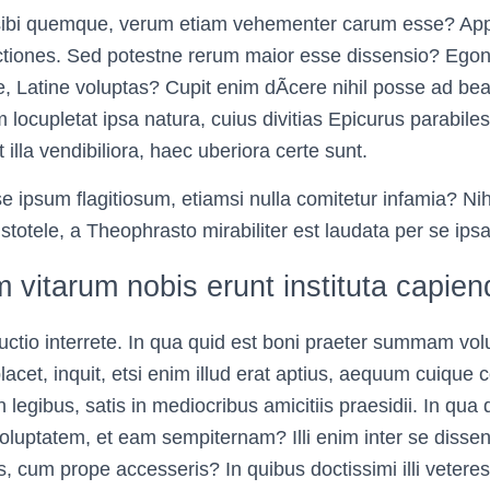
bi quemque, verum etiam vehementer carum esse? Appa
 actiones. Sed potestne rerum maior esse dissensio? Egon
e, Latine voluptas? Cupit enim dÃ­cere nihil posse ad b
 locupletat ipsa natura, cuius divitias Epicurus parabile
 illa vendibiliora, haec uberiora certe sunt.
se ipsum flagitiosum, etiamsi nulla comitetur infamia? Nih
totele, a Theophrasto mirabiliter est laudata per se ipsa
vitarum nobis erunt instituta capien
ctio interrete. In qua quid est boni praeter summam vo
cet, inquit, etsi enim illud erat aptius, aequum cuique 
s in legibus, satis in mediocribus amicitiis praesidii. In qua
uptatem, et eam sempiternam? Illi enim inter se dissen
s, cum prope accesseris? In quibus doctissimi illi veter