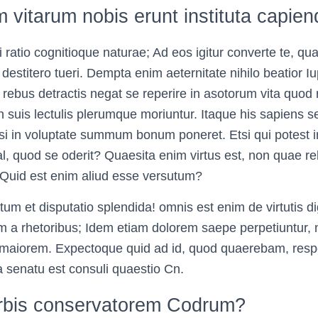
vitarum nobis erunt instituta capien
 ratio cognitioque naturae; Ad eos igitur converte te, q
destitero tueri. Dempta enim aeternitate nihilo beatior I
 rebus detractis negat se reperire in asotorum vita quod
n suis lectulis plerumque moriuntur. Itaque his sapiens 
i in voluptate summum bonum poneret. Etsi qui potest int
l, quod se oderit? Quaesita enim virtus est, non quae re
 Quid est enim aliud esse versutum?
m et disputatio splendida! omnis est enim de virtutis di
 a rhetoribus; Idem etiam dolorem saepe perpetiuntur, n
in maiorem. Expectoque quid ad id, quod quaerebam, re
a senatu est consuli quaestio Cn.
rbis conservatorem Codrum?