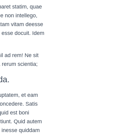
ret statim, quae
e non intellego,
eatam vitam deesse
s esse docuit. Idem
il ad rem! Ne sit
 rerum scientia;
da.
luptatem, et eam
concedere. Satis
 quid est boni
tiunt. Quid autem
es inesse quiddam