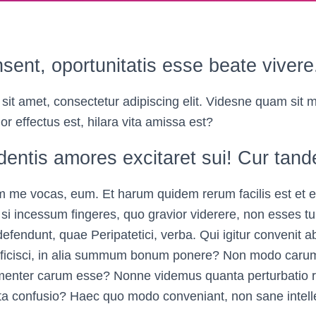
sent, oportunitatis esse beate vivere
sit amet, consectetur adipiscing elit. Videsne quam sit
ior effectus est, hilara vita amissa est?
dentis amores excitaret sui! Cur tan
 me vocas, eum. Et harum quidem rerum facilis est et ex
 si incessum fingeres, quo gravior viderere, non esses tui
efendunt, quae Peripatetici, verba. Qui igitur convenit ab
oficisci, in alia summum bonum ponere? Non modo caru
enter carum esse? Nonne videmus quanta perturbatio
ta confusio? Haec quo modo conveniant, non sane intell