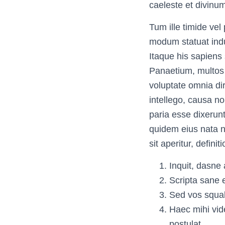
caeleste et divinu
Tum ille timide vel
modum statuat indust
Itaque his sapien
Panaetium, multos 
voluptate omnia di
intellego, causa n
paria esse dixerun
quidem eius nata n
sit aperitur, defini
Inquit, dasne
Scripta sane e
Sed vos squali
Haec mihi vide
postulat.